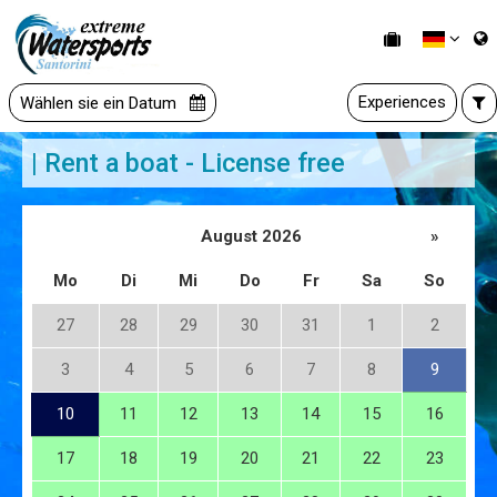
Experiences
Wählen sie ein Datum
| Rent a boat - License free
August 2026
»
Mo
Di
Mi
Do
Fr
Sa
So
27
28
29
30
31
1
2
3
4
5
6
7
8
9
10
11
12
13
14
15
16
17
18
19
20
21
22
23