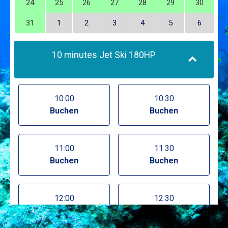
24
25
26
27
28
29
30
31
1
2
3
4
5
6
10 minutes Jet Ski 180HP
10:00
10:30
Buchen
Buchen
11:00
11:30
Buchen
Buchen
12:00
12:30
Buchen
Buchen