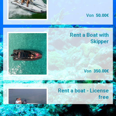
Von
50.00€
Rent a Boat with
Skipper
Von
350.00€
Rent a boat - License
free