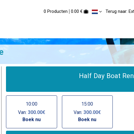
0 Producten
0.00 €
Terug naar: E
e
Half Day Boat Re
10:00
15:00
Van:
300.00€
Van:
300.00€
Boek nu
Boek nu