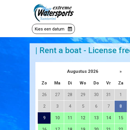
Kies een datum
| Rent a boat - License fre
Augustus 2026
»
Zo
Ma
Di
Wo
Do
Vr
Za
26
27
28
29
30
31
1
2
3
4
5
6
7
8
9
10
11
12
13
14
15
16
17
18
19
20
21
22