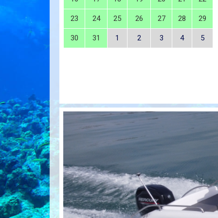
23
24
25
26
27
28
29
30
31
1
2
3
4
5