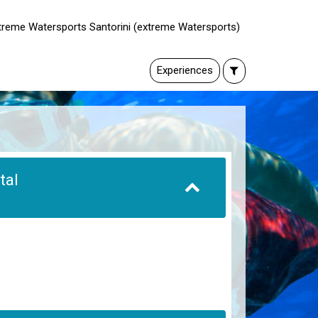
xtreme Watersports Santorini (extreme Watersports)
Experiences
ntal